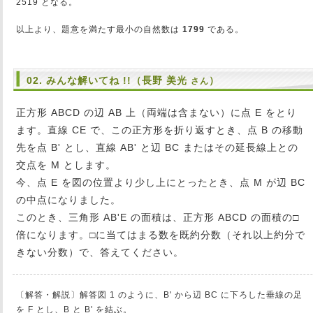
2519 となる。
以上より、題意を満たす最小の自然数は
1799
である。
02. みんな解いてね !!（長野 美光
）
さん
正方形 ABCD の辺 AB 上（両端は含まない）に点 E をとり
ます。直線 CE で、この正方形を折り返すとき、点 B の移動
先を点 B' とし、直線 AB' と辺 BC またはその延長線上との
交点を M とします。
今、点 E を図の位置より少し上にとったとき、点 M が辺 BC
の中点になりました。
このとき、三角形 AB'E の面積は、正方形 ABCD の面積の□
倍になります。□に当てはまる数を既約分数（それ以上約分で
きない分数）で、答えてください。
〔解答・解説〕解答図 1 のように、B' から辺 BC に下ろした垂線の足
を F とし、B と B' を結ぶ。