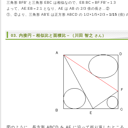
三角形 BFB' と三角形 EBC は相似なので、EB:BC＝BF:FB'＝1:3
よって、AE:EB＝2:1 となり、AE は AB の 2/3 倍の長さ…②
①、②より、三角形 AB'E は正方形 ABCD の 1/2×1/5×2/3＝
1/15
(倍)
03. 内接円－相似比と面積比－（川田 智之
）
さん
図のように、長方形 ABCD を AF に沿って折り返したところ、頂点