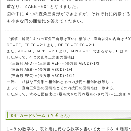
重なり、∠AEB＝60° となりました。
図の中に 4 つの直角三角形ができますが、それぞれに内接す
も小さな円の面積比を答えてください。
〔解答・解説〕4 つの直角三角形は互いに相似で、直角以外の内角は 60° 
DF＝EF、EF:FC＝2:1 より、DF:FC＝EF:FC＝2:1
また、AD＝AE、AE:BE＝2:1 より、AD:BE＝2:1 であるから、E は 
したがって、4 つの直角三角形の面積は
(三角形 AFD)＝(三角形 AEF)＝(長方形 ABCD)×1/3
(三角形 AEB)＝(長方形 ABCD)×1/4
(三角形 EFC)＝(長方形 ABCD)×1/12
一般に、相似な三角形の相似比とその内接円の相似比は等しい。
よって、直角三角形の面積比とその内接円の面積比は一致する。
したがって、求める面積比は (最も大きな円):(最も小さな円)＝(三角形 AFD
04. カードゲーム（Ｙ氏
）
さん
1～8 の数字を、表と裏に異なる数字を書いてカードを 4 種類