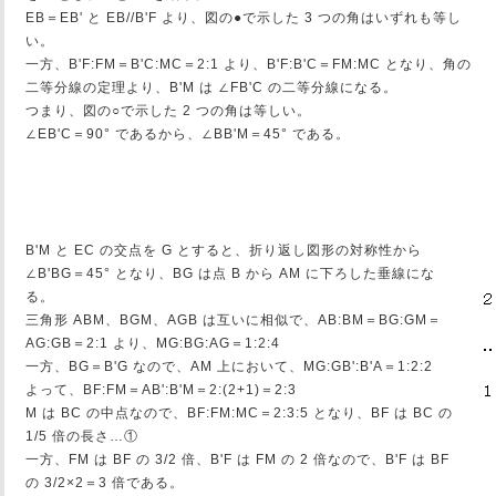
EB＝EB' と EB//B'F より、図の●で示した 3 つの角はいずれも等し
い。
一方、B'F:FM＝B'C:MC＝2:1 より、B'F:B'C＝FM:MC となり、角の
二等分線の定理より、B'M は ∠FB'C の二等分線になる。
つまり、図の○で示した 2 つの角は等しい。
∠EB'C＝90° であるから、∠BB'M＝45° である。
B'M と EC の交点を G とすると、折り返し図形の対称性から
∠B'BG＝45° となり、BG は点 B から AM に下ろした垂線にな
る。
三角形 ABM、BGM、AGB は互いに相似で、AB:BM＝BG:GM＝
AG:GB＝2:1 より、MG:BG:AG＝1:2:4
一方、BG＝B'G なので、AM 上において、MG:GB':B'A＝1:2:2
よって、BF:FM＝AB':B'M＝2:(2+1)＝2:3
M は BC の中点なので、BF:FM:MC＝2:3:5 となり、BF は BC の
1/5 倍の長さ…①
一方、FM は BF の 3/2 倍、B'F は FM の 2 倍なので、B'F は BF
の 3/2×2＝3 倍である。