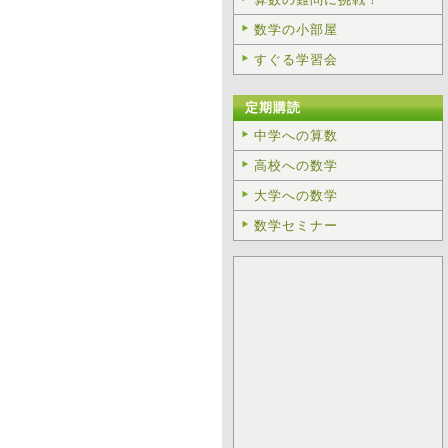
数学の小部屋
すぐる学習会
定期購読
中学への算数
高校への数学
大学への数学
数学セミナー