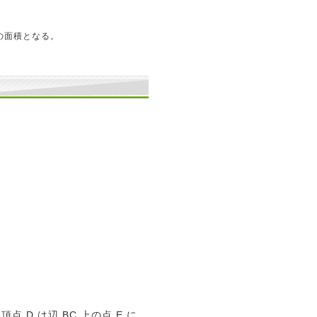
 の面積となる。
 D は辺 BC 上の点 E に