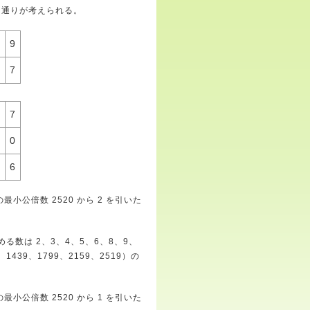
3 通りが考えられる。
7
9
5
7
9
7
8
0
8
6
最小公倍数 2520 から 2 を引いた
める数は 2、3、4、5、6、8、9、
1439、1799、2159、2519）の
最小公倍数 2520 から 1 を引いた